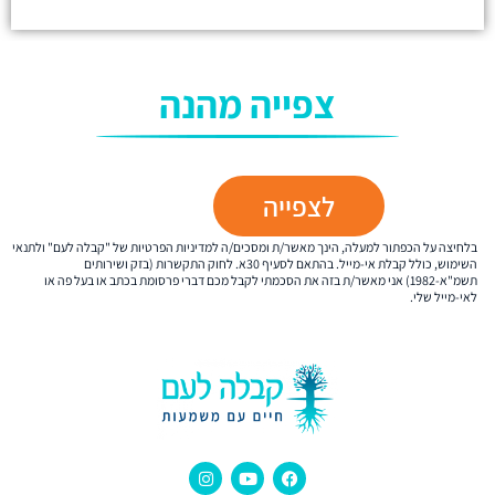
צפייה מהנה
לצפייה
בלחיצה על הכפתור למעלה, הינך מאשר/ת ומסכים/ה למדיניות הפרטיות של "קבלה לעם" ולתנאי
השימוש, כולל קבלת אי-מייל. בהתאם לסעיף 30א. לחוק התקשרות (בזק ושירותים
תשמ"א-1982) אני מאשר/ת בזה את הסכמתי לקבל מכם דברי פרסומת בכתב או בעל פה או
לאי-מייל שלי.