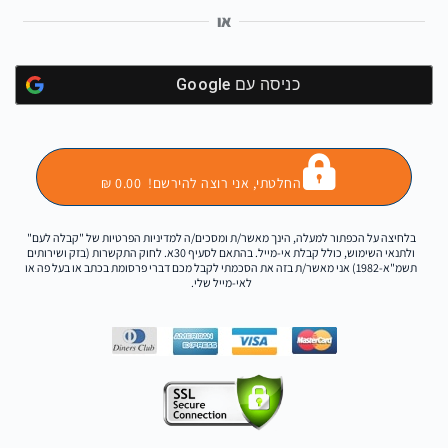
או
כניסה עם
Google
החלטתי, אני רוצה להירשם! 0.00 ₪
בלחיצה על הכפתור למעלה, הינך מאשר/ת ומסכים/ה למדיניות הפרטיות של "קבלה לעם"
ולתנאי השימוש, כולל קבלת אי-מייל. בהתאם לסעיף 30א. לחוק התקשרות (בזק ושירותים
תשמ"א-1982) אני מאשר/ת בזה את הסכמתי לקבל מכם דברי פרסומת בכתב או בעל פה או
לאי-מייל שלי.