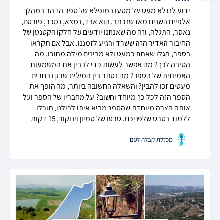
ידוע לנו לא מעט על מסעו המופלא של
ספר
הזוהר
במהלך
אלפיים השנים מאז שנכתב. הוא אבד, נמצא, נמכר, פורסם,
נאסר, התגלה, וזה מה שאנחנו יודעים על חלקו הקטנטן של
החיבור האדיר הזה ששרד והגיע לזמננו. אבל אם תקראו
ב
ספר
, תגלו שאתם כמעט ולא מבינים מילה מתוכו. מה
הסיבה לכך? מה אפשר לעשות כדי להבין את המשמעות
האמיתית של
הספר
? מה נסתר בין המילים שרק נבחרים
מעטים זכו להבין? והשאלה החשובה ביותר, מה הופך את
הספר
הזה לכל כך מיוחד וחשוב? על מחבריו של
הספר
ועל
אותה הארה מיוחדת ש
הספר
מביא איתו לכולנו, תוכלו
ללמוד בסרט שלפניכם. סרטו של סמיון וינוקור, 15 דקות
מכללת קבלה לעם